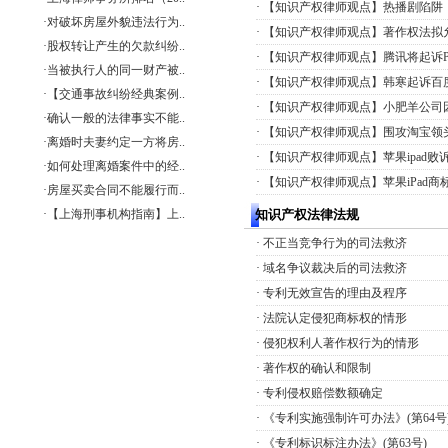
·
【知识产权律师观点】热播剧陷阱
·
对破坏房屋外貌违法行为..
·
【知识产权律师观点】著作权法拟
·
股权转让产生的欠款纠纷..
·
【知识产权律师观点】腾讯将起诉PP
·
当被执行人的同一财产被..
·
【知识产权律师观点】韩寒起诉百度
·
【交通事故纠纷经典案例..
·
【知识产权律师观点】小肥羊公司
·
确认一般的法律事实不能..
·
【知识产权律师观点】围攻淘宝领
·
离婚时夫妻约定一方将房..
·
【知识产权律师观点】苹果ipad败
·
如何处理离婚案件中的经..
·
【知识产权律师观点】苹果iPad
·
房屋买卖合同不能履行而..
·
【上海刑事机构指南】上..
知识产权法律法规
·
不正当竞争行为的司法救济
·
域名争议裁决后的司法救济
·
专利无效宣告的理由及程序
·
法院认定侵犯商标权的情形
·
侵犯权利人著作权行为的情形
·
著作权的确认和限制
·
专利侵权赔偿数额确定
·
《专利实施强制许可办法》(第64号
·
《专利标识标注办法》(第63号)