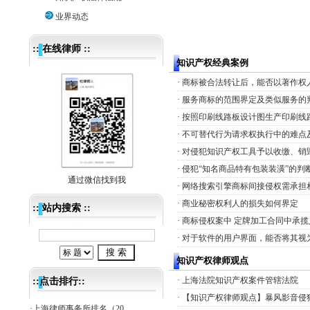
业界动态
:: 在线律师 ::
知识产权经典案例
·
商标被合法转让后，能否以著作权
·
服务商标的范围界定及类似服务的
·
按照印刷线路板设计图生产印刷线
·
不可替代行为请求权执行中的难点
·
对侵犯知识产权工具予以收缴、销
·
侵犯“知名商品特有包装装潢”的判
资深合伙人律师杜黄海
·
网络搜索引擎商标间接侵权需承担
·
商业秘密权利人的损失如何界定
:: 站内搜索 ::
·
商标侵权案中 定牌加工合同中承
·
对于软件的用户界面，能否将其视
知识产权律师观点
·
上海法院知识产权案件管辖法院
::点击排行::
·
【知识产权律师观点】暴风影音侵犯
·
上海律师事务所排名（20..