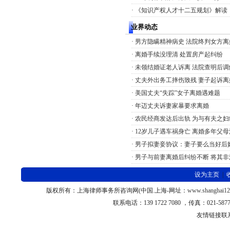
·
《知识产权人才十二五规划》解读
业界动态
·
男方隐瞒精神病史 法院终判女方离
·
离婚手续没理清 处置房产起纠纷
·
未领结婚证老人诉离 法院查明后调
·
丈夫外出务工摔伤致残 妻子起诉离
·
美国丈夫“失踪”女子离婚遇难题
·
年迈丈夫诉妻家暴要求离婚
·
农民经商发达后出轨 为与有夫之妇结
·
12岁儿子遇车祸身亡 离婚多年父
·
男子拟妻妾协议：妻子要么当好后
·
男子与前妻离婚后纠纷不断 将其
设为主页
|
版权所有：上海律师
事务所咨询网
(
中国
.
上海
-
网址：
www.shanghai1
联系电话：
139 1722 7080 ，
传真：
021-58
友情链接联