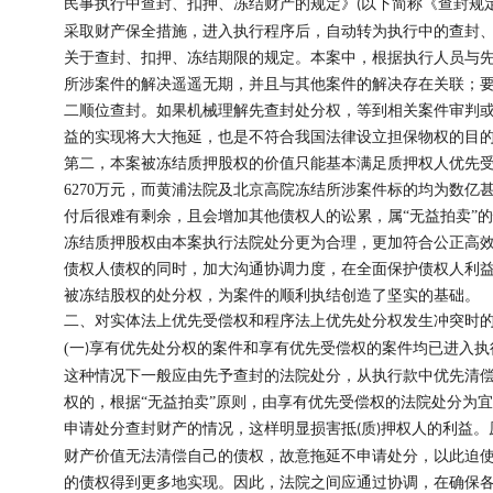
民事执行中查封、扣押、冻结财产的规定》
以下简称《查封规
(
采取财产保全措施，进入执行程序后，自动转为执行中的查封
关于查封、扣押、冻结期限的规定。本案中，根据执行人员与
所涉案件的解决遥遥无期，并且与其他案件的解决存在关联；
二顺位查封。如果机械理解先查封处分权，等到相关案件审判
益的实现将大大拖延，也是不符合我国法律设立担保物权的目
第二，本案被冻结质押股权的价值只能基本满足质押权人优先
6270
万元，而黄浦法院及北京高院冻结所涉案件标的均为数亿
付后很难有剩余，且会增加其他债权人的讼累，属“无益拍卖”
冻结质押股权由本案执行法院处分更为合理，更加符合公正高
债权人债权的同时，加大沟通协调力度，在全面保护债权人利
被冻结股权的处分权，为案件的顺利执结创造了坚实的基础。
二、对实体法上优先受偿权和程序法上优先处分权发生冲突时
(
一
享有优先处分权的案件和享有优先受偿权的案件均已进入执
)
这种情况下一般应由先予查封的法院处分，从执行款中优先清
权的，根据
“无益拍卖”原则，由享有优先受偿权的法院处分为
申请处分查封财产的情况，这样明显损害抵
质
押权人的利益。
(
)
财产价值无法清偿自己的债权，故意拖延不申请处分，以此迫
的债权得到更多地实现。因此，法院之间应通过协调，在确保