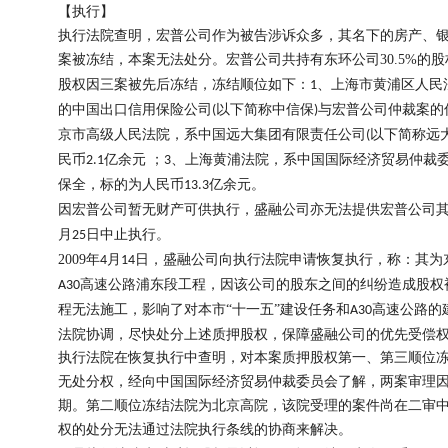
【执
行】
执行法院查明，宏普公司作为被告涉诉众多，其名下的房产、
案被冻结，本案无法处分。宏普公司共持有东环公司
30.5%
的股
股权因三案被先后冻结，冻结顺位如下：
、上海市黄浦区人民
1
的中国出口信用保险公司
以下简称中信保
与宏普公司仲裁案的
(
)
京市高级人民法院，系中国远大集团有限责任公司
以下简称远
(
民币
亿余元 ；
、上海黄浦法院，系中国国际经济贸易仲裁
2.1
3
保全，标的为人民币
亿余元。
13.3
因宏普公司暂无财产可供执行，盛融公司亦无法提供宏普公司
月
日中止执行。
25
2009
年
月
日，盛融公司向执行法院申请恢复执行，称：其为
4
14
高速公路浦东段工程，因该公司的股东之间的纠纷造成股权
A30
程无法施工，影响了对本市“十一五”建设任务和
高速公路的
A30
法院协调，尽快处分上述质押股权，保障盛融公司的优先受偿
执行法院在恢复执行中查明，对本案质押股权第一、第三顺位
无处分权，经向中国国际经济贸易仲裁委员会了解，两案审理
期。第二顺位冻结法院为北京高院，该院受理的案件尚在二审
权的处分无法通过法院执行条线的协商来解决。