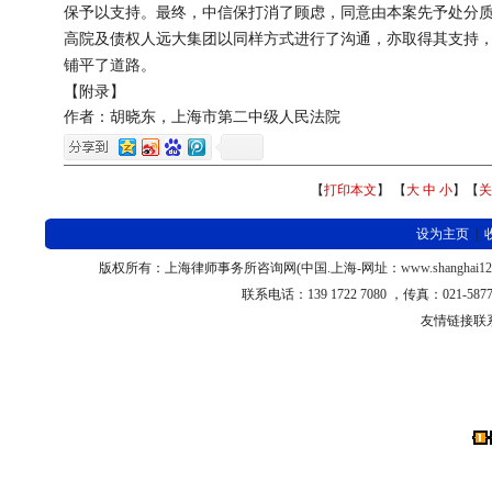
保予以支持。最终，中信保打消了顾虑，同意由本案先予处分
高院及债权人远大集团以同样方式进行了沟通，亦取得其支持
铺平了道路。
【附
录】
作者：胡晓东，
上海市第二中级人民法院
【
打印本文
】 【
大
中
小
】【
关
设为主页
|
版权所有：上海律师
事务所咨询网
(
中国
.
上海
-
网址：
www.shanghai1
联系电话：
139 1722 7080 ，
传真：
021-58
友情链接联