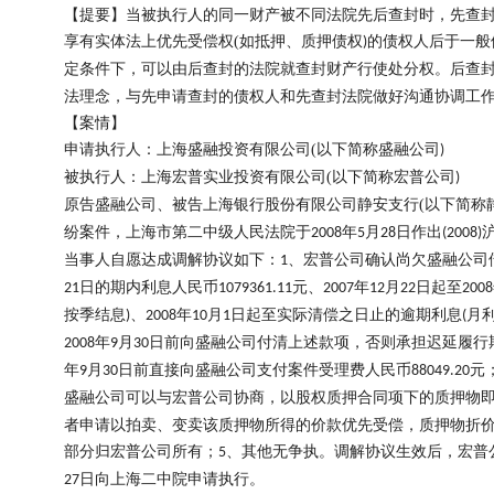
【提
要】当被执行人的同一财产被不同法院先后查封时，先查
享有实体法上优先受偿权
(
如抵押、质押债权
的债权人后于一般
)
定条件下，可以由后查封的法院就查封财产行使处分权。后查
法理念，与先申请查封的债权人和先查封法院做好沟通协调工
【案
情】
申请执行人：上海盛融投资有限公司
(
以下简称盛融公司
)
被执行人：上海宏普实业投资有限公司
(
以下简称宏普公司
)
原告盛融公司、被告上海银行股份有限公司静安支行
(
以下简称
纷案件，上海市第二中级人民法院于
年
月
日作出
2008
5
28
(2008)
当事人自愿达成调解协议如下：
、宏普公司确认尚欠盛融公司
1
日的期内利息人民币
元、
年
月
日起至
21
1079361.11
2007
12
22
2008
按季结息
、
年
月
日起至实际清偿之日止的逾期利息
月
)
2008
10
1
(
年
月
日前向盛融公司付清上述款项，否则承担迟延履行
2008
9
30
年
月
日前直接向盛融公司支付案件受理费人民币
元
9
30
88049.20
盛融公司可以与宏普公司协商，以股权质押合同项下的质押物
者申请以拍卖、变卖该质押物所得的价款优先受偿，质押物折
部分归宏普公司所有；
、其他无争执。调解协议生效后，宏普
5
日向上海二中院申请执行。
27