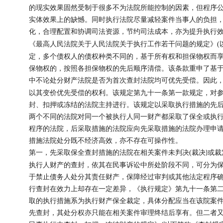
的现实效果固然受制于很多不为法院所能控制的因素，但程序
实体效果上的缺憾。同时执行法院尽量减轻案件当事人的负担
化，合理配置和协调司法资源，节约司法成本，亦为提升执行
《最高人民法院关于人民法院关于执行工作若干问题的规定》
(
定，多个债权人的债权种类不同的，基于所有权和担保物权而
保物权的，按照各担保物权的先后顺序清偿。该条款重申了基
中不论处分财产法院是否为首次查封法院均可优先受偿。因此
以其变价优先受偿的权利。该规定第九十一条第一款规定，对
封、扣押或冻结的法院主持进行。该规定以采取执行措施的先
两个不同的法院对同一个被执行人同一财产都采取了保全或执
程序的法院，后采取措施的法院应向先采取措施的法院办理申
措施法院处分既不经济高效，亦不存在可操作性。
第一，先采取保全查封措施的法院在相关案件未判决
(
裁决
或裁
)
执行人财产的查封，依其在民事诉讼中所处阶段不同，可分为
于禁止债务人处分其责任财产，保障经过审判或其他法定程序
行查封在效力上却存在一定差异，《执行规定》第九十一条第
取的执行措施系为执行财产保全裁定，具体分配应当在该院案
先查封，其处分权亦只能在相关案件审理终结后享有。但二者