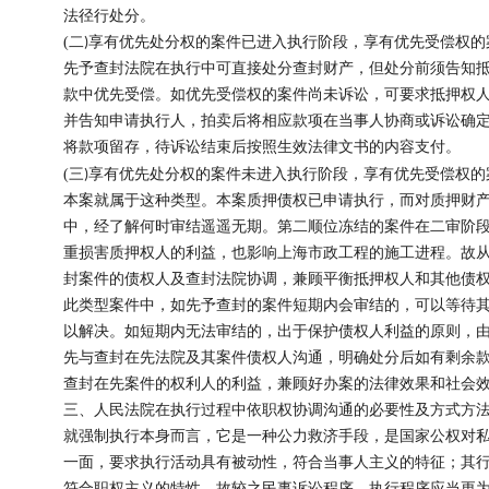
法径行处分。
(
二
享有优先处分权的案件已进入执行阶段，享有优先受偿权的
)
先予查封法院在执行中可直接处分查封财产，但处分前须告知
款中优先受偿。如优先受偿权的案件尚未诉讼，可要求抵押权
并告知申请执行人，拍卖后将相应款项在当事人协商或诉讼确
将款项留存，待诉讼结束后按照生效法律文书的内容支付。
(
三
享有优先处分权的案件未进入执行阶段，享有优先受偿权的
)
本案就属于这种类型。本案质押债权已申请执行，而对质押财
中，经了解何时审结遥遥无期。第二顺位冻结的案件在二审阶
重损害质押权人的利益，也影响上海市政工程的施工进程。故
封案件的债权人及查封法院协调，兼顾平衡抵押权人和其他债
此类型案件中，如先予查封的案件短期内会审结的，可以等待
以解决。如短期内无法审结的，出于保护债权人利益的原则，
先与查封在先法院及其案件债权人沟通，明确处分后如有剩余
查封在先案件的权利人的利益，兼顾好办案的法律效果和社会
三、人民法院在执行过程中依职权协调沟通的必要性及方式方
就强制执行本身而言，它是一种公力救济手段，是国家公权对
一面，要求执行活动具有被动性，符合当事人主义的特征；其