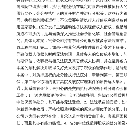
符合职权主义的特性。故较之民事诉讼程序，执行程序应当更
向法院申请执行时，执行法院必须在规定时限内开展被执行人
履行义务，处分被执行人的责任财产并进行分配等，这些行为
同。执行权的顺畅运行，不仅需要申请执行人行使权利启动各
用国家强制力充分发挥主观能动性尽快实现债权人债权，也是
所必不可少的，是与当前深入推进社会矛盾化解、社会管理创
的。具体到本案，宏普公司持有东环公司股权被多家法院冻结
政工程的顺利完工，如果坐视其它系列案件最终定案才予解决
导致债权人债权长时间无法实现，且债务人的负债成本增加，
前期评估，依职权与相关法院及其它债权人协调，并在征得各
本案的顺利解决并取得良好效果发挥了积极的能动作用，是能
本案中，对质押股权的处分除执行法院外，牵涉到第一、第三
保，第二顺位冻结的北京高院及该院审理案件的原告远大集团
通，其系国有企业，最担心的是交由执行法院先予处分是否会
工作：
1
、送达股权评估报告，进行法律释明。告知该公司质押
中信保案件处分，其可能亦无法受偿。
、法院承诺拍卖后，如
2
仲裁案件生效后，严格按照质押股权的原查封顺位予以分配，
公司亦为国有大型企业，其承诺若本案拍卖由于主、客观原因
任，而且其亦有能力赔偿。
、告知中信保质押股权的处分涉及
4