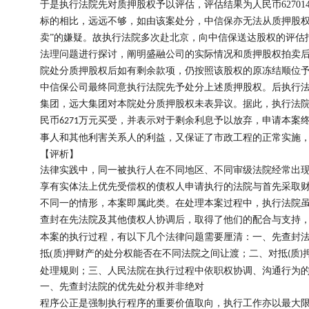
于是执行法院先对质押股权予以评估，评估结果为人民币
62701
标的相比，远远不够，如由该案处分，中信保亦无法从质押股权
卖”的嫌疑。故执行法院多次赴北京，向中信保送达股权的评估
法理问题进行探讨，阐明盛融公司的实际情况和质押股权拍卖
院处分质押股权后如有剩余款项，仍按照该股权的原冻结顺位
中信保公司最终同意执行法院先予处分上述质押股权。后执行
集团，远大集团对本院处分质押股权未表异议。据此，执行法
民币
万元买受，并表示对于剩余利息予以放弃，申请本案
6271
事人和其他利害关系人的利益，又保证了市政工程的正常实施
【评
析】
法律实践中，同一被执行人在不同地区、不同审级法院经常出
享有实体法上优先受偿权的债权人申请执行的法院与首先采取
不同一的情形，本案即属此类。在处理本案过程中，执行法院
查封在先法院及其他债权人协调后，取得了他们的配合与支持
本案的执行过程，有以下几个法律问题需要厘清：一、先查封
抵
(
质
押财产的处分权能否在不同法院之间让渡；二、对抵
质
)
(
)
处理规则；三、人民法院在执行过程中依职权协调、沟通行为
一、先查封法院的优先处分权并非绝对
程序公正是强制执行程序的重要价值取向，执行工作亦以最大