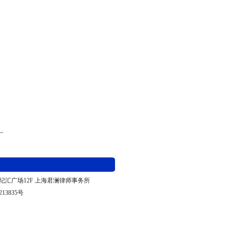
纪汇广场12F
上海君澜律师事务所
213835
号