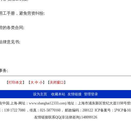
用工手册，避免劳资纠纷
;
营的各类合同
;
法律意见书
;
事务
;
【
打印本文
】 【
大
中
小
】【
关闭窗口
】
设为主页
|
收藏本站
|
友情链接
|
管理登录
网
(
中国
.
上海
-
网址：
www.shanghai123
33
.com
)
地址：上海市浦东新区世纪大道1198号世
话：
139 1722 7080 ，
传真：
021-58770160，
邮政编码：
200122 ICP
备案号：沪
ICP
备
10
友情链接联系
QQ(
非法律咨询
):148099126