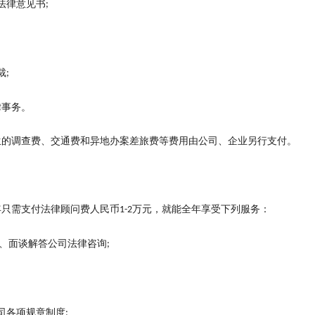
法律意见书
;
裁
;
律事务。
生的调查费、交通费和异地办案差旅费等费用由公司、企业另行支付。
年只需支付法律顾问费人民币
万元，就能全年享受下列服务：
1-2
、面谈解答公司法律咨询
;
司各项规章制度
;