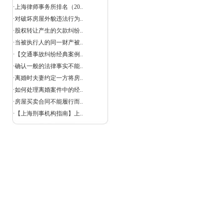
·
上海律师事务所排名（20..
·
对破坏房屋外貌违法行为..
，
·
股权转让产生的欠款纠纷..
·
当被执行人的同一财产被..
·
【交通事故纠纷经典案例..
·
确认一般的法律事实不能..
·
离婚时夫妻约定一方将房..
·
如何处理离婚案件中的经..
·
房屋买卖合同不能履行而..
·
【上海刑事机构指南】上..