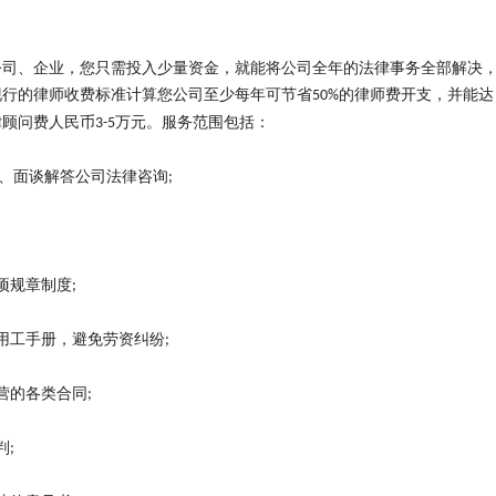
公司、企业，您只需投入少量资金，就能将公司全年的法律事务全部解决
现行的律师收费标准计算您公司至少每年可节省
的律师费开支，并能达
50%
律顾问费人民币
万元。服务范围包括：
3-5
、面谈解答公司法律咨询
;
项规章制度
;
用工手册，避免劳资纠纷
;
营的各类合同
;
判
;